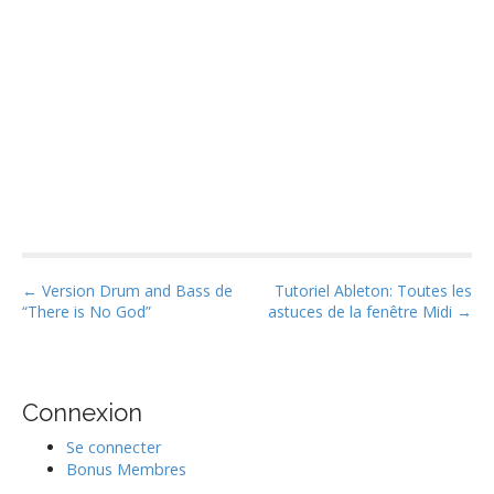
P
← Version Drum and Bass de
Tutoriel Ableton: Toutes les
“There is No God”
astuces de la fenêtre Midi →
o
s
t
n
Connexion
a
Se connecter
v
Bonus Membres
i