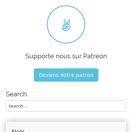
g
a
t
i
o
n
Supporte nous sur Patreon
Deviens notre patron
Search
S
e
a
r
c
Notr