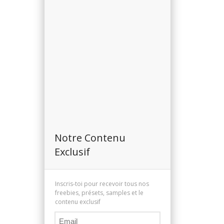
h
f
o
r
:
Notre Contenu
Exclusif
Inscris-toi pour recevoir tous nos
freebies, présets, samples et le
contenu exclusif