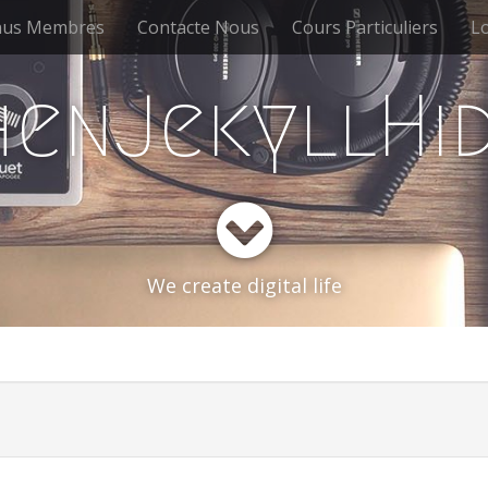
us Membres
Contacte Nous
Cours Particuliers
Lo
enJekyllHi
We create digital life