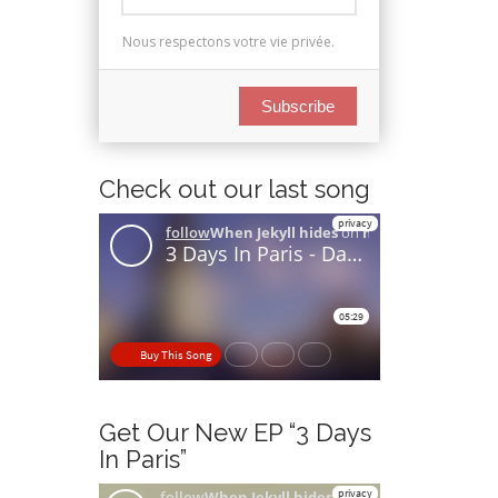
Nous respectons votre vie privée.
Subscribe
Check out our last song
Get Our New EP “3 Days
In Paris”