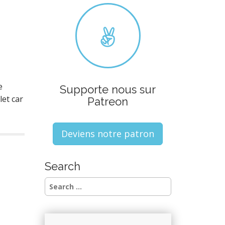
e
Supporte nous sur
et car
Patreon
Deviens notre patron
Search
S
e
a
r
c