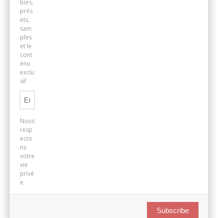
bies,
prés
ets,
sam
ples
et le
cont
enu
exclu
sif
Nous
resp
ecto
ns
votre
vie
privé
e.
Subscribe