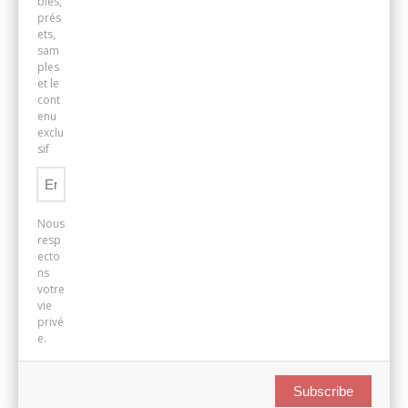
bies,
prés
ets,
sam
ples
et le
cont
enu
exclu
sif
Nous
resp
ecto
ns
votre
vie
privé
e.
Subscribe