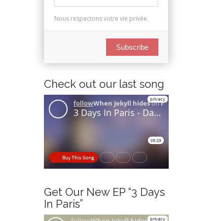
Nous respectons votre vie privée.
Subscribe
Check out our last song
Get Our New EP “3 Days
In Paris”