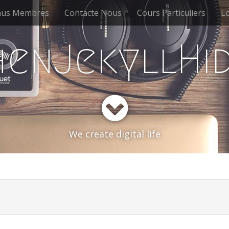
us Membres
Contacte Nous
Cours Particuliers
Lo
enJekyllHi
We create digital life