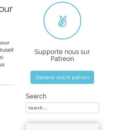
our
 pour
tulatif
Supporte nous sur
si
Patreon
lus
Deviens notre patron
Search
S
e
a
r
c