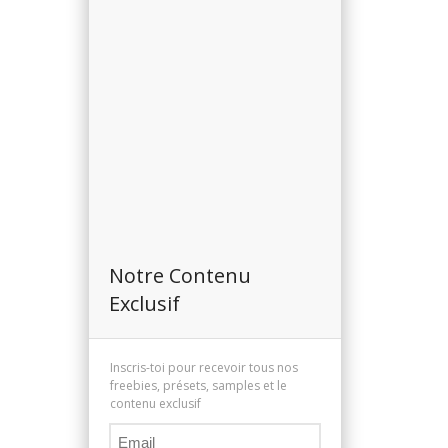
h
f
o
r
:
Notre Contenu
Exclusif
Inscris-toi pour recevoir tous nos
freebies, présets, samples et le
contenu exclusif