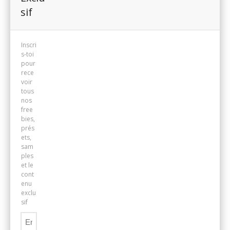
sif
Inscri
s-toi
pour
rece
voir
tous
nos
free
bies,
prés
ets,
sam
ples
et le
cont
enu
exclu
sif