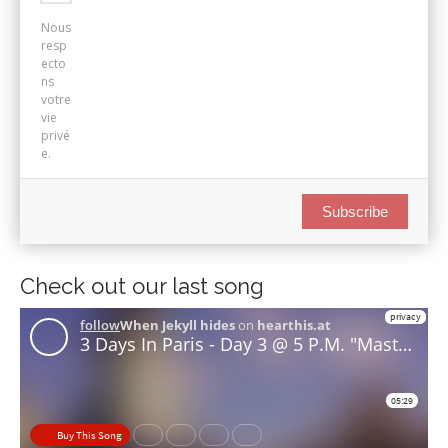
Nous
resp
ecto
ns
votre
vie
privé
e.
Subscribe
Check out our last song