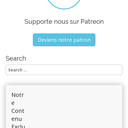
Supporte nous sur Patreon
Deviens notre patron
Search
S
e
a
r
c
Notr
h
f
e
o
Cont
r
enu
:
Exclu